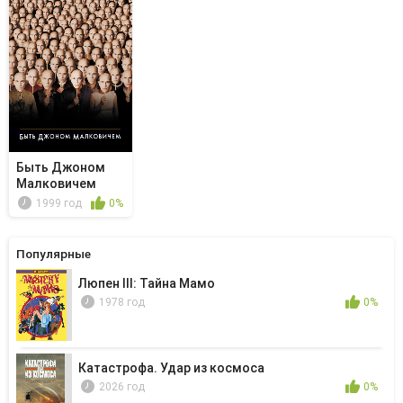
Быть Джоном
Малковичем
1999 год
0%
Популярные
Люпен III: Тайна Мамо
1978 год
0%
Катастрофа. Удар из космоса
2026 год
0%