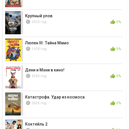
Крупный улов
2023 год
0%
Люпен III: Тайна Мамо
1978 год
0%
Дени и Мэни в кино!
2026 год
0%
Катастрофа. Удар из космоса
2026 год
0%
Коктейль 2