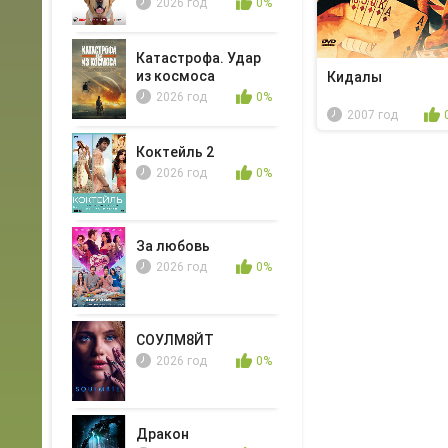
2026 год
0%
Катастрофа. Удар
из космоса
Кидалы
2026 год
0%
2007 год
Коктейль 2
2026 год
0%
За любовь
2026 год
0%
СОУЛМ8ЙТ
2026 год
0%
Дракон