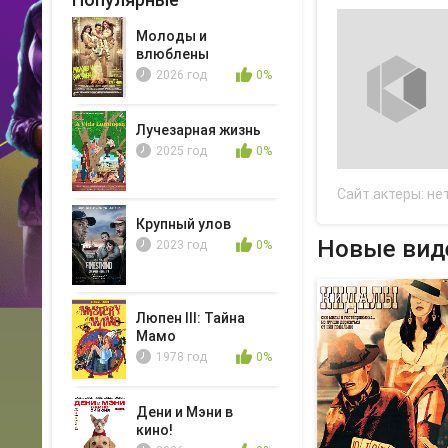
Молоды и
влюблены
2026 год
0%
Лучезарная жизнь
2025 год
0%
Сайт актеры:
не
Крупный улов
Новые виде
2023 год
0%
Люпен III: Тайна
Мамо
1978 год
0%
Дени и Мэни в
кино!