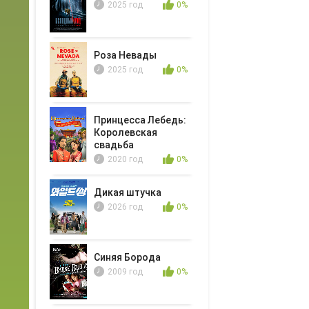
2025 год
0%
Роза Невады
2025 год
0%
Принцесса Лебедь:
Королевская
свадьба
2020 год
0%
Дикая штучка
2026 год
0%
Синяя Борода
2009 год
0%