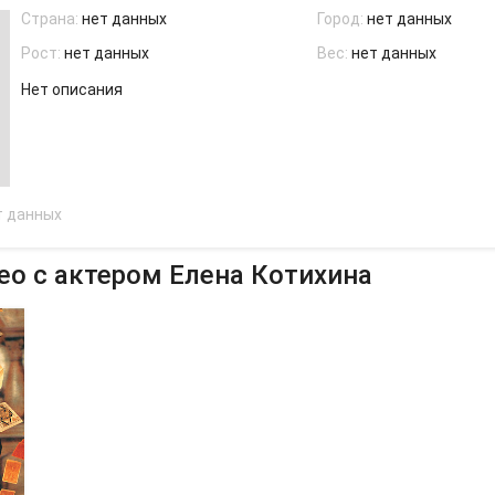
Страна:
нет данных
Город:
нет данных
Рост:
нет данных
Вес:
нет данных
Нет описания
т данных
о с актером Елена Котихина