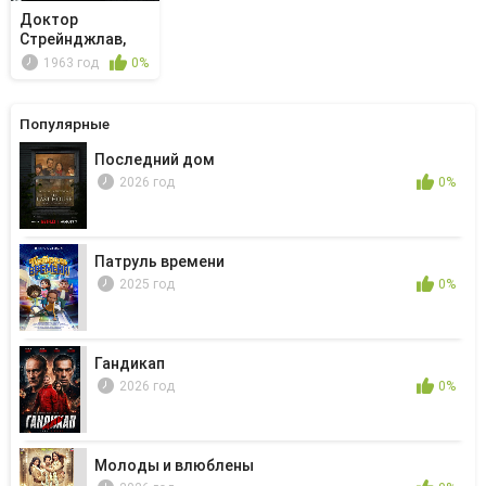
Доктор
Стрейнджлав,
или Как я
1963 год
0%
научилс...
Популярные
Последний дом
2026 год
0%
Патруль времени
2025 год
0%
Гандикап
2026 год
0%
Молоды и влюблены