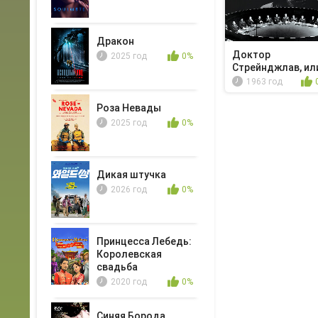
Дракон
Доктор
2025 год
0%
Стрейнджлав, ил
Как я научилс...
1963 год
Роза Невады
2025 год
0%
Дикая штучка
2026 год
0%
Принцесса Лебедь:
Королевская
свадьба
2020 год
0%
Синяя Борода