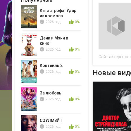
Катастрофа. Удар
из космоса
2026 год
0%
Дени и Мэни в
кино!
2026 год
0%
Сайт актеры:
не
Коктейль 2
Новые вид
2026 год
0%
За любовь
2026 год
0%
СОУЛМ8ЙТ
2026 год
0%