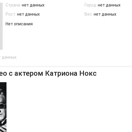
Страна:
нет данных
Город:
нет данных
Рост:
нет данных
Вес:
нет данных
Нет описания
т данных
ео с актером Катриона Нокс