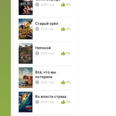
2009 год
0%
Старый орёл
2026 год
0%
Непокой
2025 год
0%
Всё, что мы
потеряли
2026 год
0%
Во власти страха
2026 год
0%