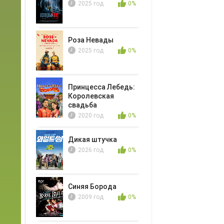
2025 год
0%
Роза Невады
2025 год
0%
Принцесса Лебедь:
Королевская
свадьба
2020 год
0%
Дикая штучка
2026 год
0%
Синяя Борода
2009 год
0%