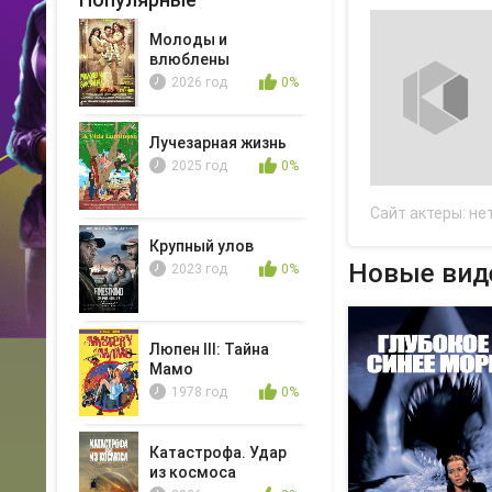
Молоды и
влюблены
2026 год
0%
Лучезарная жизнь
2025 год
0%
Сайт актеры:
не
Крупный улов
Новые вид
2023 год
0%
Люпен III: Тайна
Мамо
1978 год
0%
Катастрофа. Удар
из космоса