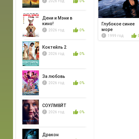
2026 год
0%
Дени и Мэни в
кино!
Глубокое синее
море
2026 год
0%
1999 год
Коктейль 2
2026 год
0%
За любовь
2026 год
0%
СОУЛМ8ЙТ
2026 год
0%
Дракон