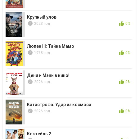
Крупный улов
2023 год
0%
Люпен III: Тайна Мамо
1978 год
0%
Дени и Мэни в кино!
2026 год
0%
Катастрофа. Удар из космоса
2026 год
0%
Коктейль 2