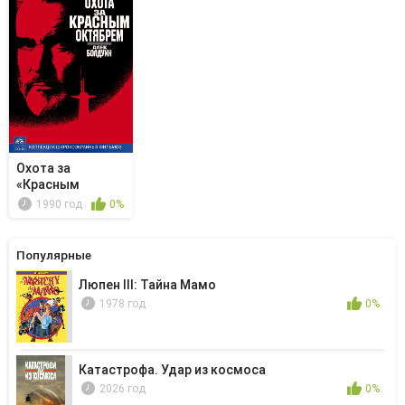
Охота за
«Красным
Октябрем»
1990 год
0%
Популярные
Люпен III: Тайна Мамо
1978 год
0%
Катастрофа. Удар из космоса
2026 год
0%