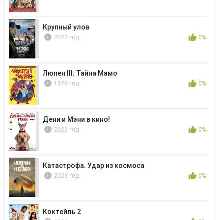
Крупный улов
2023 год
0%
Люпен III: Тайна Мамо
1978 год
0%
Дени и Мэни в кино!
2026 год
0%
Катастрофа. Удар из космоса
2026 год
0%
Коктейль 2