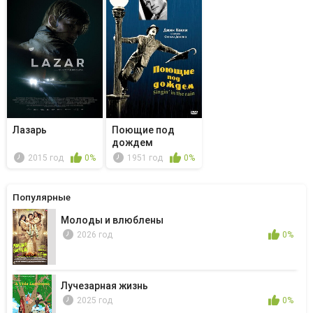
Лазарь
Поющие под
дождем
2015 год
0%
1951 год
0%
Популярные
Молоды и влюблены
2026 год
0%
Лучезарная жизнь
2025 год
0%