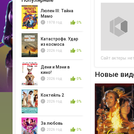
Люпен III: Тайна
Мамо
1978 год
0%
Катастрофа. Удар
из космоса
2026 год
0%
Сайт актеры:
не
Дени и Мэни в
кино!
Новые виде
2026 год
0%
Коктейль 2
2026 год
0%
За любовь
2026 год
0%