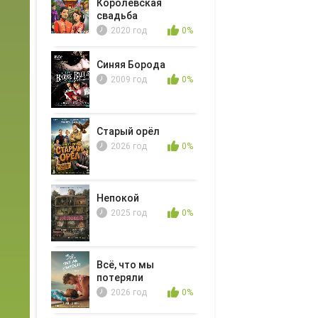
Королевская
свадьба
2020 год
0%
Синяя Борода
2009 год
0%
Старый орёл
2026 год
0%
Непокой
2025 год
0%
Всё, что мы
потеряли
2026 год
0%