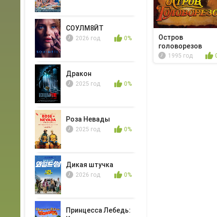
СОУЛМ8ЙТ
Остров
2026 год
0%
головорезов
1995 год
Дракон
2025 год
0%
Роза Невады
2025 год
0%
Дикая штучка
2026 год
0%
Принцесса Лебедь: