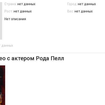
Страна:
нет данных
Город:
нет данных
Рост:
нет данных
Вес:
нет данных
Нет описания
т данных
о с актером Рода Пелл