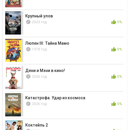
Крупный улов
2023 год
0%
Люпен III: Тайна Мамо
1978 год
0%
Дени и Мэни в кино!
2026 год
0%
Катастрофа. Удар из космоса
2026 год
0%
Коктейль 2