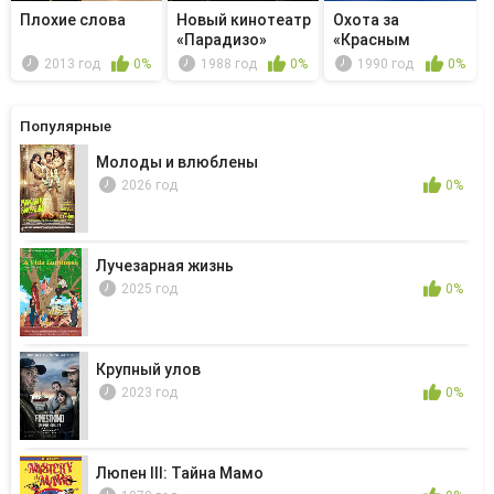
Плохие слова
Новый кинотеатр
Охота за
«Парадизо»
«Красным
Октябрем»
2013 год
0%
1988 год
0%
1990 год
0%
Популярные
Молоды и влюблены
2026 год
0%
Лучезарная жизнь
2025 год
0%
Крупный улов
2023 год
0%
Люпен III: Тайна Мамо