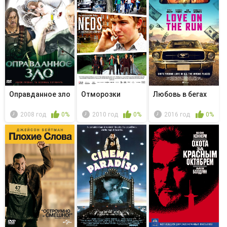
Оправданное зло
Отморозки
Любовь в бегах
2008 год
0%
2010 год
0%
2016 год
0%