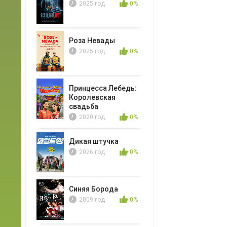
2025 год
0%
Роза Невады
2025 год
0%
Принцесса Лебедь:
Королевская
свадьба
2020 год
0%
Дикая штучка
2026 год
0%
Синяя Борода
2009 год
0%