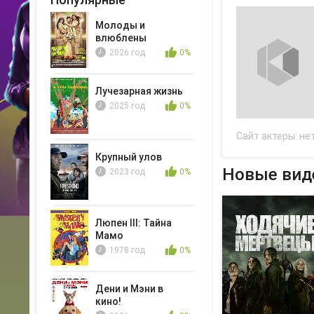
Молоды и
влюблены
2026 год
0%
Лучезарная жизнь
2025 год
0%
Сайт актеры:
не
Крупный улов
Новые вид
2023 год
0%
Люпен III: Тайна
Мамо
1978 год
0%
Дени и Мэни в
кино!