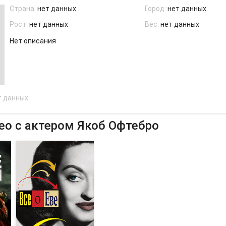
Страна:
нет данных
Город:
нет данных
Рост:
нет данных
Вес:
нет данных
Нет описания
т данных
ео с актером Якоб Офтебро