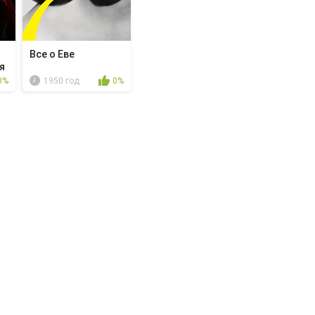
Все о Еве
я
0%
1950 год
0%