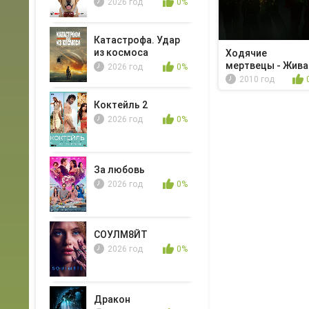
2026 год
0%
Катастрофа. Удар
из космоса
Ходячие
мертвецы - Жива
2026 год
0%
приманка
2010 год
Коктейль 2
2026 год
0%
За любовь
2026 год
0%
СОУЛМ8ЙТ
2026 год
0%
Дракон