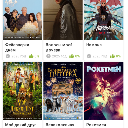
Фейерверки
Волосы моей
Нимона
днём
дочери
2025 год
0%
2025 год
0%
2023 год
0%
Мой дикий друг.
Великолепная
Рокетмен