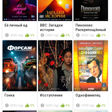
Её личный ад
BBC: Загадки
Пиноккио:
истории
Раскрепощённый
2026 год
0%
2005 год
0%
2026 год
0%
Гонка
Исступление
Однофамилец
2025 год
0%
2025 год
0%
1978 год
0%