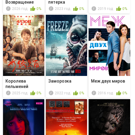
Возвращение
пятерка
домой
2026 год
0%
2023 год
0%
2019 год
0%
Королева
Заморозка
Меж двух миров
пельменей
2025 год
0%
2022 год
0%
2016 год
0%