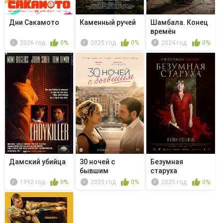
Дни Сакамото
Каменный ручей
Шамбала. Конец
времён
2026 год
0%
2025 год
0%
2024 год
0%
Дамский убийца
30 ночей с
Безумная
бывшим
старуха
1992 год
0%
2025 год
0%
2025 год
0%