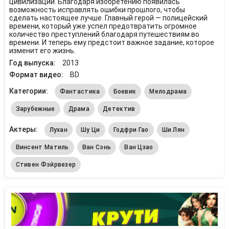
цивилизации. Благодаря изобретению появилась
возможность исправлять ошибки прошлого, чтобы
сделать настоящее лучше. Главный герой — полицейский
времени, который уже успел предотвратить огромное
количество преступлений благодаря путешествиям во
времени. И теперь ему предстоит важное задание, которое
изменит его жизнь.
Год выпуска:
2013
Формат видео:
BD
Категории:
Фантастика
Боевик
Мелодрама
Зарубежные
Драма
Детектив
Актеры:
Лухан
Шу Ци
Годфри Гао
Ши Лян
Винсент Матиль
Ван Сэнь
Ван Цзао
Стивен Фэйрвезер