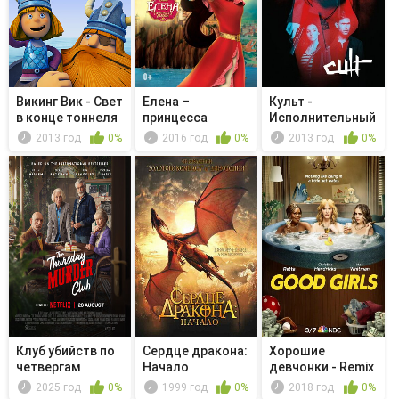
Викинг Вик - Свет
Елена –
Культ -
в конце тоннеля
принцесса
Исполнительный
Авалора -
продюсер
2013 год
0%
2016 год
0%
2013 год
0%
Королевст...
Стиве...
Клуб убийств по
Сердце дракона:
Хорошие
четвергам
Начало
девчонки - Remix
2025 год
0%
1999 год
0%
2018 год
0%