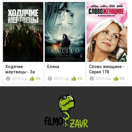
Ходячие
Елена
Слово женщине -
мертвецы - За
Серия 178
кровь
2010 год
0%
2015 год
0%
2010 год
0%