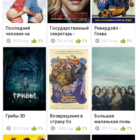
Последний
Государственный
Ривердэйл -
человек на
секретарь -
Глава
Земле - Dead
Tectonic ...
восемьдесят
2015 год
0%
2014 год
0%
2017 год
0%
Man...
первая....
Грибы 3D
Возвращение в
Большая
страну Оз
маленькая ложь
- Кто-то умер
2011 год
0%
1985 год
0%
2017 год
0%