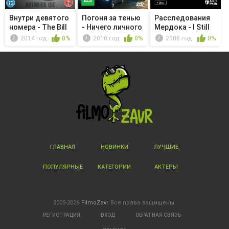
Внутри девятого
Погоня за тенью
Расследования
номера - The Bill
- Ничего личного
Мердока - I Still
Know ...
2014 год
0%
2010 год
0%
2008 год
0%
ГЛАВНАЯ
НОВИНКИ
ЛУЧШИЕ
ПОПУЛЯРНЫЕ
КАТЕГОРИИ
АКТЕРЫ
2005-2026
FilmoZavr
Все права защищены.
РЕГИСТРАЦИЯ
ВХОД
ОБРАТНАЯ СВЯЗЬ