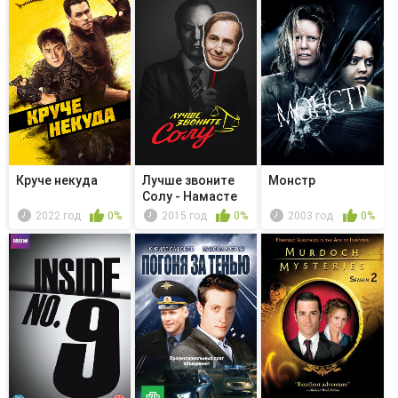
Круче некуда
Лучше звоните
Монстр
Солу - Намасте
2022 год
0%
2015 год
0%
2003 год
0%