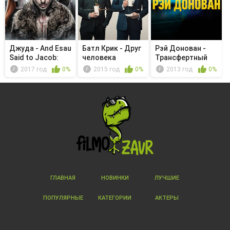
Джуда - And Esau
Батл Крик - Друг
Рэй Донован -
Said to Jacob:
человека
Трансфертный
Pour ...
агент
2017 год
0%
2015 год
0%
2013 год
0%
ГЛАВНАЯ
НОВИНКИ
ЛУЧШИЕ
ПОПУЛЯРНЫЕ
КАТЕГОРИИ
АКТЕРЫ