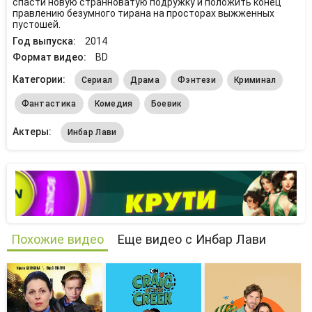
спасти новую странноватую подружку и положить конец
правлению безумного тирана на просторах выжженных
пустошей.
Год выпуска:
2014
Формат видео:
BD
Категории:
Сериал
Драма
Фэнтези
Криминал
Фантастика
Комедия
Боевик
Актеры:
Инбар Лави
Похожие видео
Еще видео с Инбар Лави