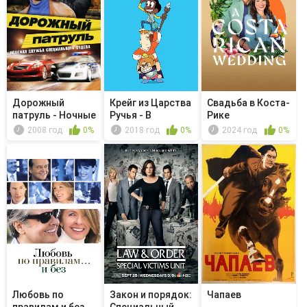
Дорожный
Крейг из Царства
Свадьба в Коста-
патруль - Ночные
Ручья - В
Рике
гонщики
темноте
2008 год
0%
2018 год
0%
2024 год
0%
Любовь по
Закон и порядок:
Чапаев