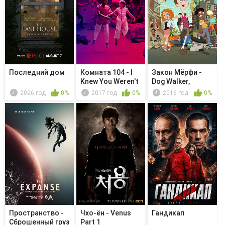
Последний дом
Комната 104 - I
Закон Мёрфи -
Knew You Weren't
Dog Walker,
Dead
Runner, Scr...
2026 год
0%
2017 год
0%
2016 год
0%
Пространство -
Чхо-ён - Venus
Гандикап
Сброшенный груз
Part 1