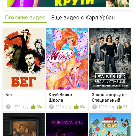
Похожие видео
Еще видео с Карл Урбан
Бег
Клуб Винкс -
Закон и порядок:
Школа
Специальный
волшебниц -
корпус -...
1970 год
0%
2004 год
0%
1999 год
0%
Сверка...