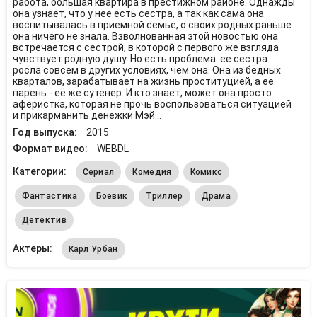
работа, большая квартира в престижном районе. Однажды
она узнает, что у нее есть сестра, а так как сама она
воспитывалась в приемной семье, о своих родных раньше
она ничего не знала. Взволнованная этой новостью она
встречается с сестрой, в которой с первого же взгляда
чувствует родную душу. Но есть проблема: ее сестра
росла совсем в других условиях, чем она. Она из бедных
кварталов, зарабатывает на жизнь проституцией, а ее
парень - её же сутенер. И кто знает, может она просто
аферистка, которая не прочь воспользоваться ситуацией
и прикарманить денежки Мэй...
Год выпуска:
2015
Формат видео:
WEBDL
Категории:
Сериал
Комедия
Комикс
Фантастика
Боевик
Триллер
Драма
Детектив
Актеры:
Карл Урбан