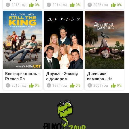
2015 год
0%
2014 год
0%
2026 год
0%
Все еще король -
Друзья - Эпизод
Дневники
Preach On
с донором
вампира - На
глухой
2016 год
0%
1994 год
0%
2009 год
0%
безымянн...