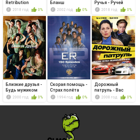
Retribution
Бланш
Ручья - Ручей
Бернар...
2018 год
0%
2002 год
0%
2018 год
0%
Близкие друзья -
Скорая помощь -
Дорожный
Будь мужиком
Страх полёта
патруль - Вас
подвезти?
2000 год
0%
1994 год
0%
2008 год
0%