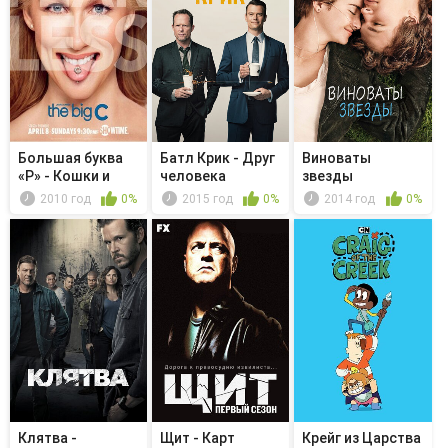
Большая буква
Батл Крик - Друг
Виноваты
«Р» - Кошки и
человека
звезды
собаки
2010 год
0%
2015 год
0%
2014 год
0%
Клятва -
Щит - Карт
Крейг из Царства