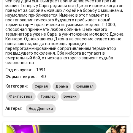
чей будущий сын выиграет войну человечества против
машин. Теперь у Сары родился сын Джон и время, когда он
поведёт за собой выживших людей на борьбу с машинами,
неумолимо приближается. Именно в этот момент из
постапокалиптического будущего прибывает новый
терминатор — практически неуязвимая модель T-1000,
способная принимать любое обличье. Цель нового
терминатора уже не Сара, а уничтожение молодого Джона
Коннора. Однако шансы Джона на спасение существенно
повышаются, когда на помощь приходит
перепрограммированный сопротивлением терминатор
предыдущего поколения. Оба киборга вступают в
смертельный бой, от исхода которого зависит судьба
человечества.
Год выпуска:
1991
Формат видео:
BD
Категории:
Сериал
Драма
Криминал
Фантастика
Триллер
Боевик
Актеры:
Нед Деннехи