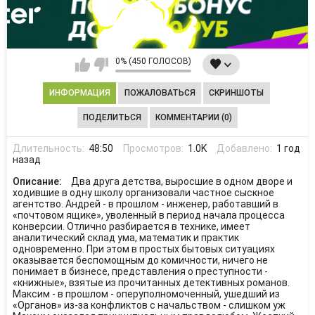
0% (450 ГОЛОСОВ)
ИНФОРМАЦИЯ
ПОЖАЛОВАТЬСЯ
СКРИНШОТЫ
ПОДЕЛИТЬСЯ
КОММЕНТАРИИ (0)
Длительность:
48:50
Просмотров:
1.0K
Добавлено:
1 год
назад
Описание:
Два друга детства, выросшие в одном дворе и
ходившие в одну школу организовали частное сыскное
агентство. Андрей - в прошлом - инженер, работавший в
«почтовом ящике», уволенный в период начала процесса
конверсии. Отлично разбирается в технике, имеет
аналитический склад ума, математик и практик
одновременно. При этом в простых бытовых ситуациях
оказывается беспомощным до комичности, ничего не
понимает в бизнесе, представления о преступности -
«книжные», взятые из прочитанных детективных романов.
Максим - в прошлом - оперуполномоченный, ушедший из
«Органов» из-за конфликтов с начальством - слишком уж