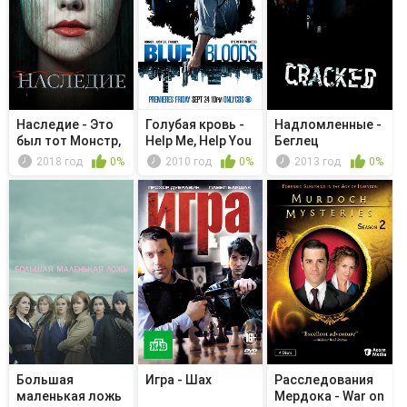
Наследие - Это
Голубая кровь -
Надломленные -
был тот Монстр,
Help Me, Help You
Беглец
которо...
2018 год
0%
2010 год
0%
2013 год
0%
Большая
Игра - Шах
Расследования
маленькая ложь
Мердока - War on