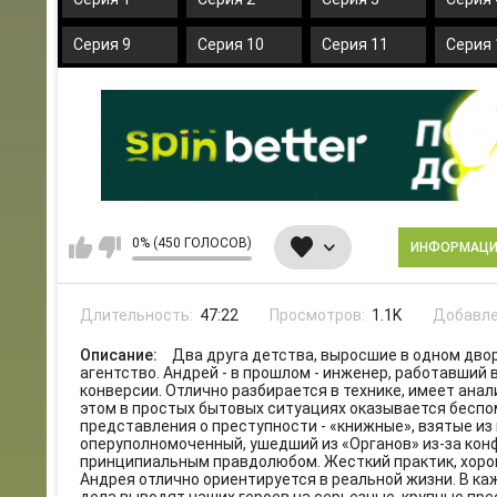
Серия 9
Серия 10
Серия 11
Серия 
0% (450 ГОЛОСОВ)
ИНФОРМАЦ
Длительность:
47:22
Просмотров:
1.1K
Добавле
Описание:
Два друга детства, выросшие в одном дво
агентство. Андрей - в прошлом - инженер, работавший
конверсии. Отлично разбирается в технике, имеет ана
этом в простых бытовых ситуациях оказывается беспо
представления о преступности - «книжные», взятые из
оперуполномоченный, ушедший из «Органов» из-за кон
принципиальным правдолюбом. Жесткий практик, хорош
Андрея отлично ориентируется в реальной жизни. В ка