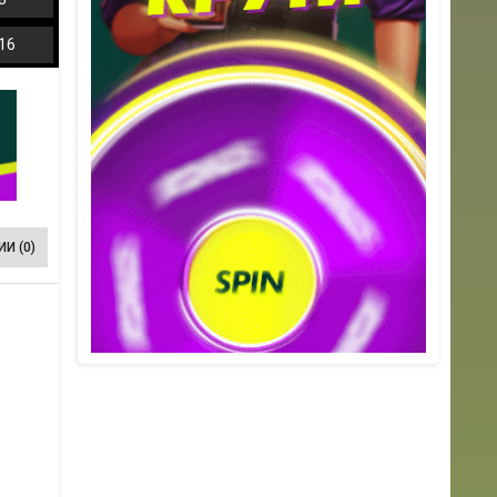
16
И (0)