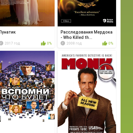
Лунатик
Расследования Мердока
- Who Killed th...
2017 год
0%
2008 год
0%