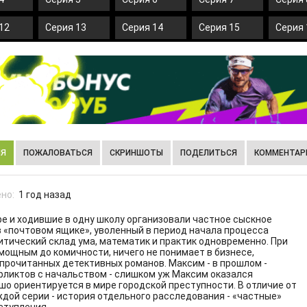
12
Серия 13
Серия 14
Серия 15
Серия 
ИЯ
ПОЖАЛОВАТЬСЯ
СКРИНШОТЫ
ПОДЕЛИТЬСЯ
КОММЕНТАРИ
но:
1 год назад
ре и ходившие в одну школу организовали частное сыскное
 в «почтовом ящике», уволенный в период начала процесса
литический склад ума, математик и практик одновременно. При
мощным до комичности, ничего не понимает в бизнесе,
 прочитанных детективных романов. Максим - в прошлом -
фликтов с начальством - слишком уж Максим оказался
о ориентируется в мире городской преступности. В отличие от
ждой серии - история отдельного расследования - «частные»