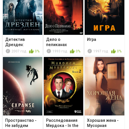
Детектив
Дело о
Игра
Дрезден:
пеликанах
Секретные
2007 год
0%
1993 год
0%
1997 год
0%
материалы...
Пространство -
Расследования
Хорошая жена -
Не забудем
Мердока - In the
Мусорная