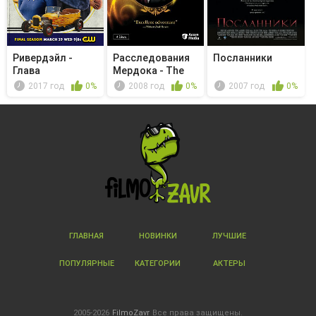
Ривердэйл -
Расследования
Посланники
Глава
Мердока - The
восьмидесятая.
Long Good...
2017 год
0%
2008 год
0%
2007 год
0%
Чист...
ГЛАВНАЯ
НОВИНКИ
ЛУЧШИЕ
ПОПУЛЯРНЫЕ
КАТЕГОРИИ
АКТЕРЫ
2005-2026
FilmoZavr
Все права защищены.