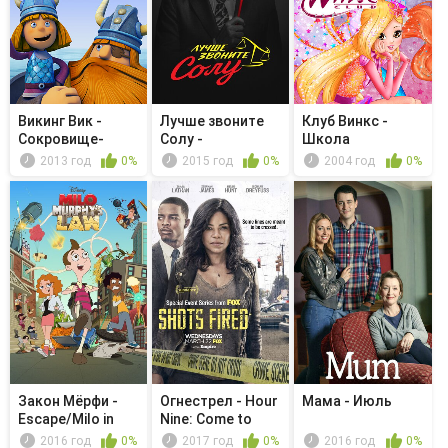
Викинг Вик -
Лучше звоните
Клуб Винкс -
Сокровище-
Солу -
Школа
невидимка
Гидротехнические...
волшебниц -
2013 год
0%
2015 год
0%
2004 год
0%
Butter...
Закон Мёрфи -
Огнестрел - Hour
Мама - Июль
Escape/Milo in
Nine: Come to
Space
Jesus
2016 год
0%
2017 год
0%
2016 год
0%