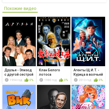
Похожие видео
Друзья - Эпизод
Клан Белого
Агенты Щ.И.Т. -
с другой сестрой
лотоса
Курица в волчьей
Рэйчел
норе
1994 год
0%
1980 год
0%
2013 год
0%