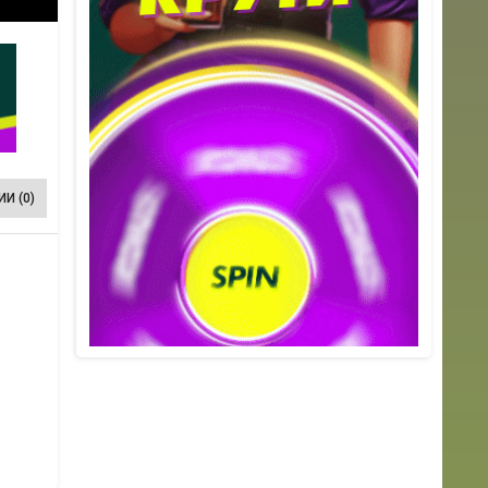
И (0)