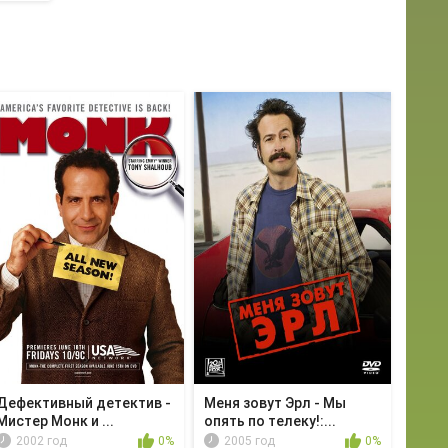
Дефективный детектив -
Меня зовут Эрл - Мы
Мистер Монк и ...
опять по телеку!:...
2002 год
0%
2005 год
0%