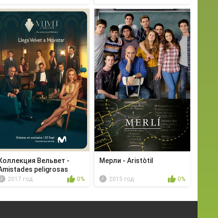
Коллекция Вельвет -
Мерли - Aristòtil
Amistades peligrosas
2017 год
0%
2015 год
0%