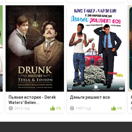
Пьяная история - Derek
Деньги решают все
Waters' Believ...
2013 год
0%
1997 год
0%