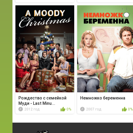
Рождество с семейкой
Немножко беременна
Муди - Last Minu...
2012 год
0%
2007 год
0%