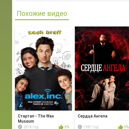
Похожие видео
Стартап - The Wax
Сердце Ангела
Museum
2018 год
0%
1987 год
0%