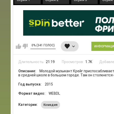
0% (341 ГОЛОС)
ИНФОРМАЦ
Длительность:
21:19
Просмотров:
1.7K
Добавле
Описание:
Молодой музыкант Крейг приспосабливаетс
в средней школе в большом городе. Там он столкнется
Год выпуска:
2015
Формат видео:
WEBDL
Категории:
Комедия