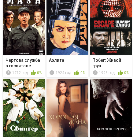
Чертова служба
Аэлита
Побег: Живой
в гoспитале
груз
M*A*S*H - ...
1972 год
0%
1924 год
0%
1998 год
0%