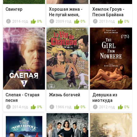
Свингер
Хорошая жена -
Хемлок Гроув -
Не пугай меня,
Песня Брайана
бро
2016 год
0%
2009 год
0%
2013 год
0%
Слепая - Старая
Жизнь богачей
Девушка из
песня
ниоткуда
2014 год
0%
1966 год
0%
2012 год
0%