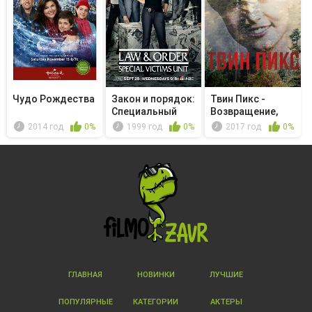
Чудо Рождества
Закон и порядок:
Твин Пикс -
Специальный
Возвращение,
корпус -...
часть 13
2014 год
0%
1999 год
0%
2017 год
0%
ГЛАВНАЯ
НОВИНКИ
ЛУЧШИЕ
ПОПУЛЯРНЫЕ
КАТЕГОРИИ
АКТЕРЫ