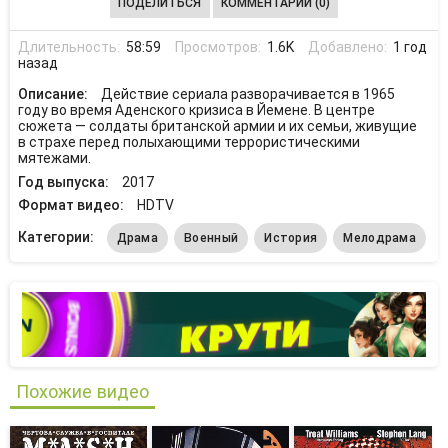
ПОДЕЛИТЬСЯ
КОММЕНТАРИИ (0)
Длительность:
58:59
Просмотров:
1.6K
Добавлено:
1 год
назад
Описание:
Действие сериала разворачивается в 1965
году во время Аденского кризиса в Йемене. В центре
сюжета — солдаты британской армии и их семьи, живущие
в страхе перед полыхающими террористическими
мятежами.
Год выпуска:
2017
Формат видео:
HDTV
Категории:
Драма
Военный
История
Мелодрама
Похожие видео