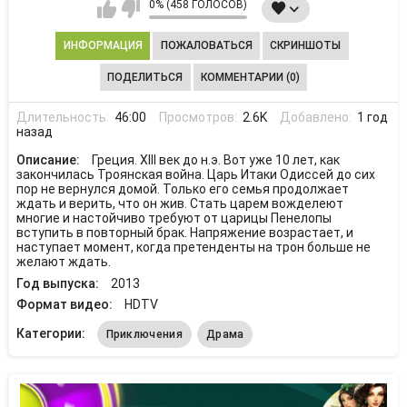
0% (458 ГОЛОСОВ)
ИНФОРМАЦИЯ
ПОЖАЛОВАТЬСЯ
СКРИНШОТЫ
ПОДЕЛИТЬСЯ
КОММЕНТАРИИ (0)
Длительность:
46:00
Просмотров:
2.6K
Добавлено:
1 год
назад
Описание:
Греция. ХIII век до н.э. Вот уже 10 лет, как
закончилась Троянская война. Царь Итаки Одиссей до сих
пор не вернулся домой. Только его семья продолжает
ждать и верить, что он жив. Стать царем вожделеют
многие и настойчиво требуют от царицы Пенелопы
вступить в повторный брак. Напряжение возрастает, и
наступает момент, когда претенденты на трон больше не
желают ждать.
Год выпуска:
2013
Формат видео:
HDTV
Категории:
Приключения
Драма