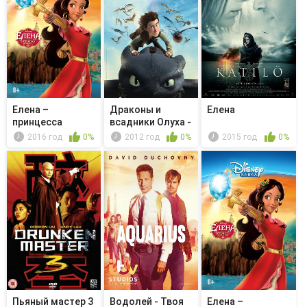
Елена –
Драконы и
Елена
принцесса
всадники Олуха -
Авалора - Кто
День Весенья
2016 год
0%
2012 год
0%
2015 год
0%
смеёт...
Пьяный мастер 3
Водолей - Твоя
Елена –