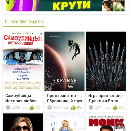
Похожие видео
Самоубийцы:
Пространство -
Игра престолов -
История любви
Сброшенный груз
Дракон и Волк
2006 год
0%
2015 год
0%
2011 год
0%