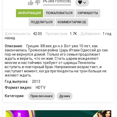
0% (458 ГОЛОСОВ)
ИНФОРМАЦИЯ
ПОЖАЛОВАТЬСЯ
СКРИНШОТЫ
ПОДЕЛИТЬСЯ
КОММЕНТАРИИ (0)
Длительность:
42:05
Просмотров:
1.7K
Добавлено:
1 год
назад
Описание:
Греция. ХIII век до н.э. Вот уже 10 лет, как
закончилась Троянская война. Царь Итаки Одиссей до сих
пор не вернулся домой. Только его семья продолжает
ждать и верить, что он жив. Стать царем вожделеют
многие и настойчиво требуют от царицы Пенелопы
вступить в повторный брак. Напряжение возрастает, и
наступает момент, когда претенденты на трон больше не
желают ждать.
Год выпуска:
2013
Формат видео:
HDTV
Категории:
Приключения
Драма