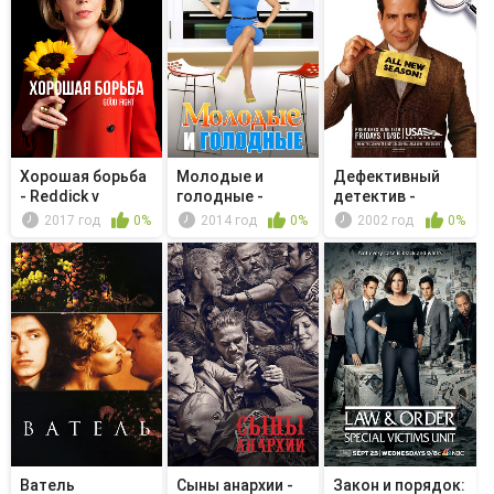
Хорошая борьба
Молодые и
Дефективный
- Reddick v
голодные -
детектив -
Boseman
Young & Ferris W...
Мистер Монк и ...
2017 год
0%
2014 год
0%
2002 год
0%
Ватель
Сыны анархии -
Закон и порядок: