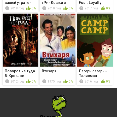
вашей утрате -
«Р» - Кошки и
Four: Loyalty
Сохрани, вы...
собаки
2018 год
0%
2010 год
0%
2017 год
0%
Поворот не туда
Втихаря
Лагерь лагерь -
5: Кровное
Талисман
родство
2012 год
0%
1975 год
0%
2016 год
0%