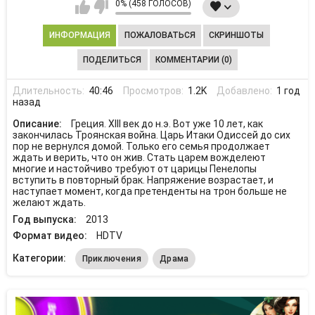
0% (458 ГОЛОСОВ)
ИНФОРМАЦИЯ
ПОЖАЛОВАТЬСЯ
СКРИНШОТЫ
ПОДЕЛИТЬСЯ
КОММЕНТАРИИ (0)
Длительность:
40:46
Просмотров:
1.2K
Добавлено:
1 год
назад
Описание:
Греция. ХIII век до н.э. Вот уже 10 лет, как
закончилась Троянская война. Царь Итаки Одиссей до сих
пор не вернулся домой. Только его семья продолжает
ждать и верить, что он жив. Стать царем вожделеют
многие и настойчиво требуют от царицы Пенелопы
вступить в повторный брак. Напряжение возрастает, и
наступает момент, когда претенденты на трон больше не
желают ждать.
Год выпуска:
2013
Формат видео:
HDTV
Категории:
Приключения
Драма