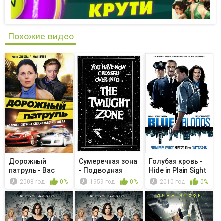
Похожие видео
Дорожный
Сумеречная зона
Голубая кровь -
патруль - Вас
- Подводная
Hide in Plain Sight
подвезти?
могила
2008 год
0%
1959 год
0%
2010 год
0%