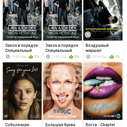
Закон и порядок:
Закон и порядок:
Воздушный
Специальный
Специальный
маршал
корпус -...
корпус -...
1999 год
0%
1999 год
0%
2014 год
0%
Соболезную
Большая буква
Когти - Chapter