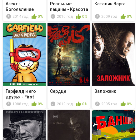
Агент -
Реальные
Каталин Варга
Богоявление
пацаны - Красота
по-пермски
2014 год
0%
2010 год
0%
2009 год
0%
Гарфилд и его
Сердце
Заложник
друзья - First
Class Fe...
1988 год
0%
2019 год
0%
2005 год
0%