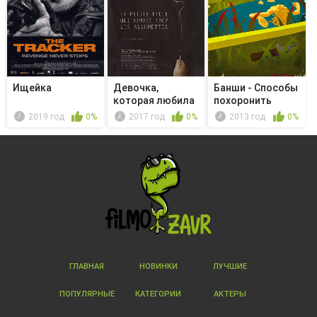
Ищейка
Девочка,
Банши - Способы
которая любила
похоронить
играть со спи...
человека
2019 год
0%
2017 год
0%
2013 год
0%
ГЛАВНАЯ
НОВИНКИ
ЛУЧШИЕ
ПОПУЛЯРНЫЕ
КАТЕГОРИИ
АКТЕРЫ