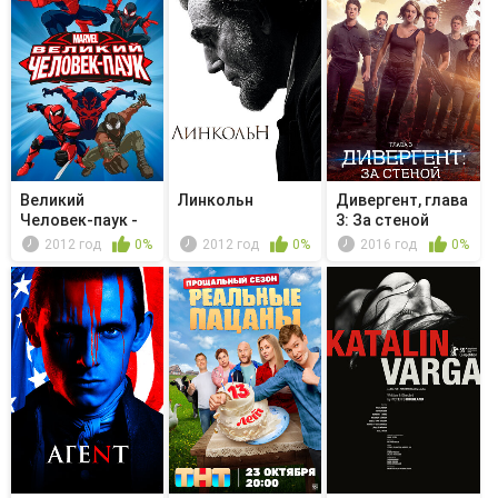
Великий
Линкольн
Дивергент, глава
Человек-паук -
3: За стеной
Погром
2012 год
0%
2012 год
0%
2016 год
0%