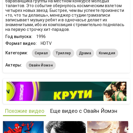
барабанщика группы на местном конкурсе молодых
талантов. Это событие обернулось космическим взлетом
четырех новых звезд. Быстрее, чем вы успеете произнести
«то, что ты делаешь», менеджер студии грамзаписи
записывает музыку ребят и в одночасье делает их
знаменитыми, ибо их композиция стремительно поднялась
на первую строчку хит-парадов.
Год выпуска:
1996
Формат видео:
HDTV
Категории:
Сериал
Триллер
Драма
Комедия
Актеры:
Овайн Йомэн
Похожие видео
Еще видео с Овайн Йомэн