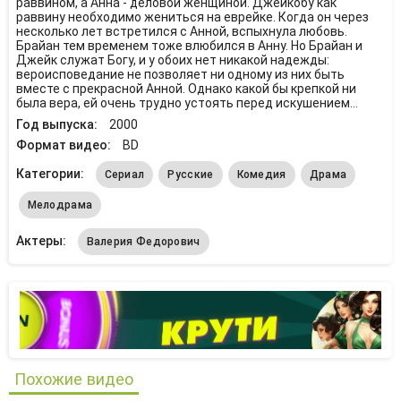
раввином, а Анна - деловой женщиной. Джейкобу как
раввину необходимо жениться на еврейке. Когда он через
несколько лет встретился с Анной, вспыхнула любовь.
Брайан тем временем тоже влюбился в Анну. Но Брайан и
Джейк служат Богу, и у обоих нет никакой надежды:
вероисповедание не позволяет ни одному из них быть
вместе с прекрасной Анной. Однако какой бы крепкой ни
была вера, ей очень трудно устоять перед искушением...
Год выпуска:
2000
Формат видео:
BD
Категории:
Сериал
Русские
Комедия
Драма
Мелодрама
Актеры:
Валерия Федорович
Похожие видео