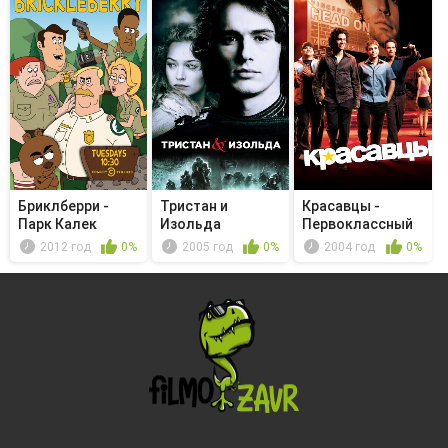
Бриклберри -
Тристан и
Красавцы -
Парк Калек
Изольда
Первоклассный
подонок
2012 год
0%
2005 год
0%
2004 год
0%