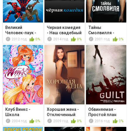
Великий
Черная комедия
Тайны
Человек-паук -
- Наш свадебный
Смолвилля -
Академия Щ. И....
День
Память
2012 год
0%
2014 год
0%
2001 год
0%
Клуб Винкс -
Хорошая жена -
Обвиняемая -
Школа
Отключенный
Простой план
волшебниц -
2004 год
0%
2009 год
0%
2016 год
0%
Сверка...