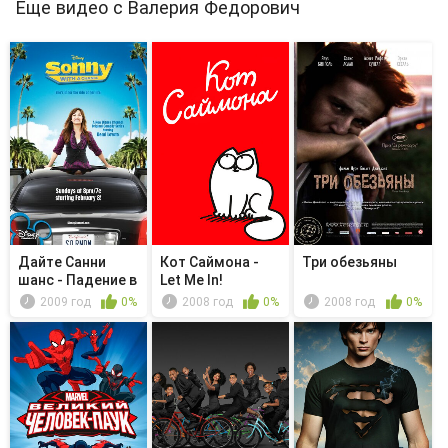
Еще видео с Валерия Федорович
Дайте Санни
Кот Саймона -
Три обезьяны
шанс - Падение в
Let Me In!
водопады...
2009 год
0%
2008 год
0%
2008 год
0%