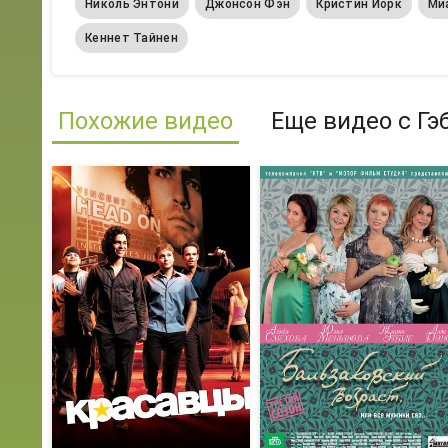
Николь Энтони
Джонсон Фэн
Кристин Йорк
Ми
Кеннет Тайнен
Похожие видео
Еще видео с Гэ