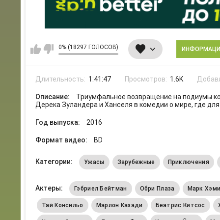
0% (18297 ГОЛОСОВ)
ИНФОРМАЦ
Длительность:
1:41:47
Просмотров:
1.6K
Добав
Описание:
Триумфальное возвращение на подиумы ко
Дерека Зуландера и Ханселя в комедии о мире, где дл
Год выпуска:
2016
Формат видео:
BD
Категории:
Ужасы
Зарубежные
Приключения
Актеры:
Гэбриел Бейтман
Обри Плаза
Марк Хэм
Тай Консильо
Марлон Казади
Беатрис Китсос