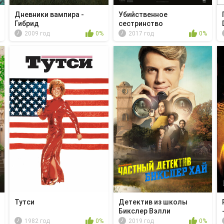
Дневники вампира -
Убийственное
Гибрид
сестринство
2009 год
0%
2017 год
0%
Тутси
Детектив из школы
Бикслер Вэлли
1982 год
0%
2019 год
0%