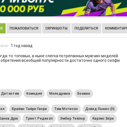
ИЯ
ПОЖАЛОВАТЬСЯ
СКРИНШОТЫ
ПОДЕЛИТЬСЯ
КОММЕНТАРИ
лено:
1 год назад
гда-то топовых, а ныне слегка потрепанных мужчин-моделей
я обретения всеобщей популярности достаточно одного селфи.
Детектив
Комедия
Мелодрама
Боевик
илл
Брайан Тайри Генри
Тим Мэтисон
Дэвид Льюис (II)
Ханна Дрю
Трент Редекоп
Эмбер Тейлор
Карлис Бёрк