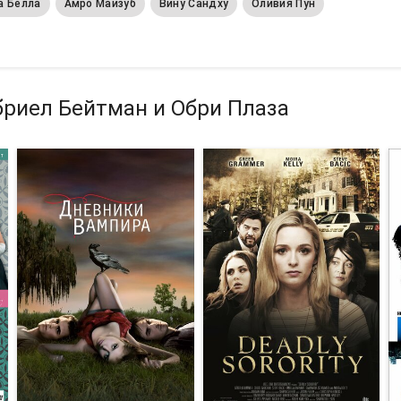
а Белла
Амро Майзуб
Вину Сандху
Оливия Пун
бриел Бейтман и Обри Плаза