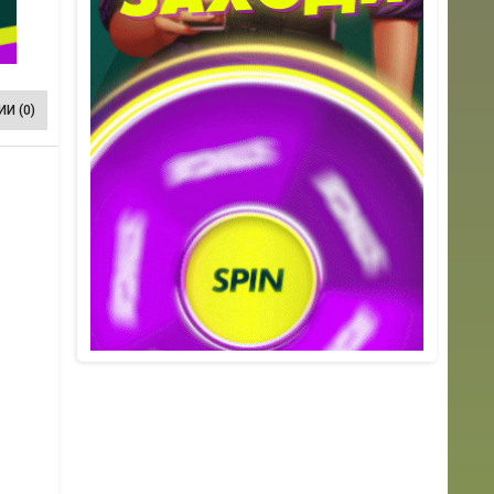
И (0)