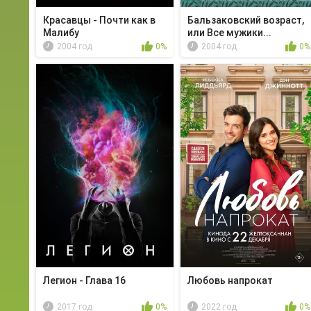
Красавцы - Почти как в
Бальзаковский возраст,
Малибу
или Все мужики...
2004 год
0%
2004 год
0%
Легион - Глава 16
Любовь напрокат
2017 год
0%
2022 год
0%