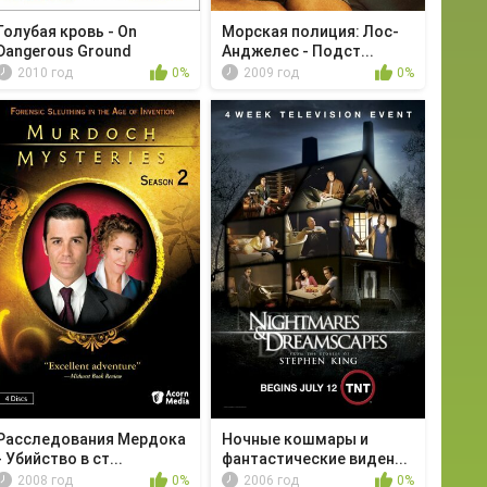
Голубая кровь - On
Морская полиция: Лос-
Dangerous Ground
Анджелес - Подст...
2010 год
0%
2009 год
0%
Расследования Мердока
Ночные кошмары и
- Убийство в ст...
фантастические виден...
2008 год
0%
2006 год
0%