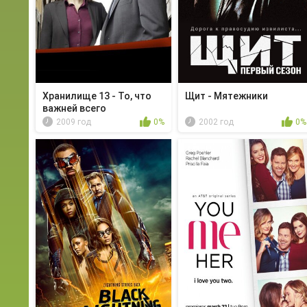
Хранилище 13 - То, что
Щит - Мятежники
важней всего
2009 год
0%
2002 год
0%