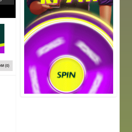
И (0)