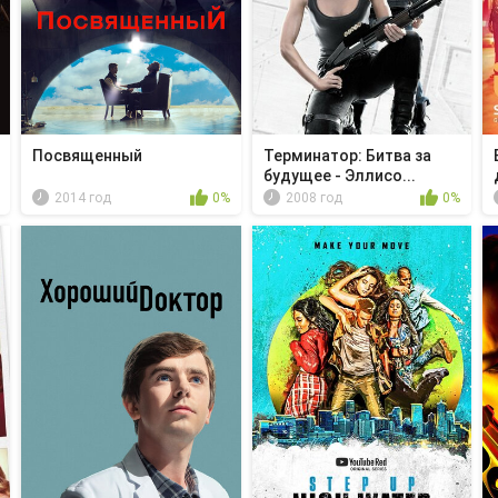
Посвященный
Терминатор: Битва за
будущее - Эллисо...
2014 год
0%
2008 год
0%