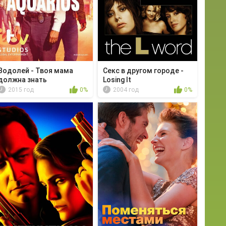
Водолей - Твоя мама
Секс в другом городе -
должна знать
Losing It
2015 год
0%
2004 год
0%