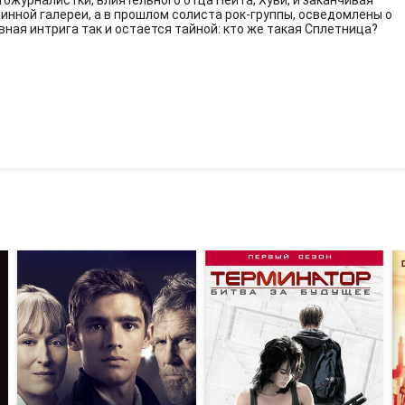
тожурналистки, влиятельного отца Нейта, Хуви, и заканчивая
нной галереи, а в прошлом солиста рок-группы, осведомлены о
ная интрига так и остается тайной: кто же такая Сплетница?