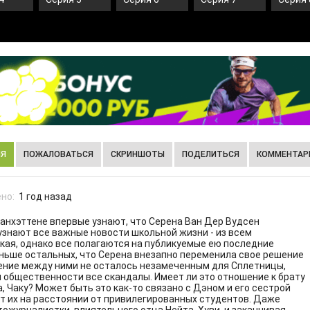
ИЯ
ПОЖАЛОВАТЬСЯ
СКРИНШОТЫ
ПОДЕЛИТЬСЯ
КОММЕНТАРИ
но:
1 год назад
нхэттене впервые узнают, что Серена Ван Дер Вудсен
 узнают все важные новости школьной жизни - из всем
акая, однако все полагаются на публикуемые ею последние
еньше остальных, что Серена внезапно переменила свое решение
яжение между ними не осталось незамеченным для Сплетницы,
 общественности все скандалы. Имеет ли это отношение к брату
а, Чаку? Может быть это как-то связано с Дэном и его сестрой
т их на расстоянии от привилегированных студентов. Даже