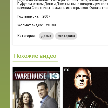
родители, начиная от матери Серены, Лили, бывшей фо
Руфусом, отцом Дэна и Дженни, ныне владельцем карти
влиянии Сплетницы на жизнь их отпрысков. Однако глав
Год выпуска:
2007
Формат видео:
WEBDL
Категории:
Драма
Мелодрама
Похожие видео