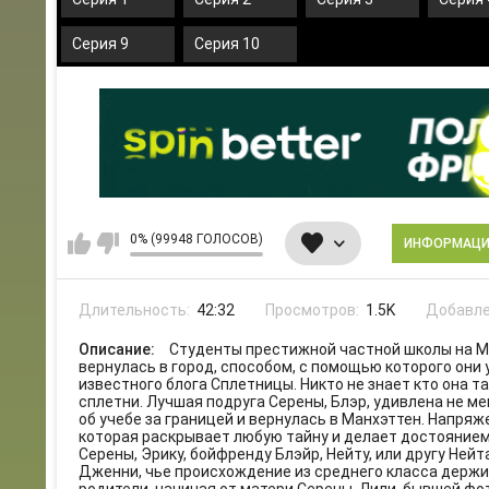
Серия 9
Серия 10
0% (99948 ГОЛОСОВ)
ИНФОРМАЦ
Длительность:
42:32
Просмотров:
1.5K
Добавле
Описание:
Студенты престижной частной школы на Ма
вернулась в город, способом, с помощью которого они
известного блога Сплетницы. Никто не знает кто она т
сплетни. Лучшая подруга Серены, Блэр, удивлена не м
об учебе за границей и вернулась в Манхэттен. Напр
которая раскрывает любую тайну и делает достоянием
Серены, Эрику, бойфренду Блэйр, Нейту, или другу Нейт
Дженни, чье происхождение из среднего класса держи