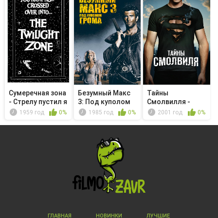
Сумеречная зона
Безумный Макс
Тайны
- Стрелу пустил я
3: Под куполом
Смолвилля -
к н...
грома
Битва
1959 год
0%
1985 год
0%
2001 год
0%
ГЛАВНАЯ
НОВИНКИ
ЛУЧШИЕ