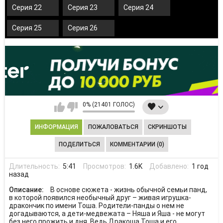
Серия 22
Серия 23
Серия 24
Серия 25
Серия 26
0% (21401 ГОЛОС)
ИНФОРМАЦИЯ
ПОЖАЛОВАТЬСЯ
СКРИНШОТЫ
ПОДЕЛИТЬСЯ
КОММЕНТАРИИ (0)
Длительность:
5:41
Просмотров:
1.6K
Добавлено:
1 год
назад
Описание:
В основе сюжета - жизнь обычной семьи панд,
в которой появился необычный друг – живая игрушка-
дракончик по имени Тоша. Родители-панды о нем не
догадываются, а дети-медвежата – Няша и Яша - не могут
без него прожить и дня. Ведь Дракоша Тоша и его