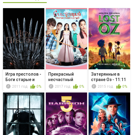
Игра престолов -
Прекрасный
Затерянные в
Боги старые и
несчастный
стране Оз - 11:11
новые
случай
2011 год
0%
2017 год
0%
2015 год
0%