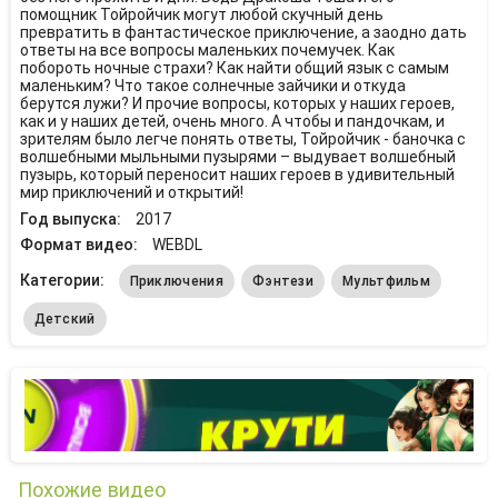
помощник Тойройчик могут любой скучный день
превратить в фантастическое приключение, а заодно дать
ответы на все вопросы маленьких почемучек. Как
побороть ночные страхи? Как найти общий язык с самым
маленьким? Что такое солнечные зайчики и откуда
берутся лужи? И прочие вопросы, которых у наших героев,
как и у наших детей, очень много. А чтобы и пандочкам, и
зрителям было легче понять ответы, Тойройчик - баночка с
волшебными мыльными пузырями – выдувает волшебный
пузырь, который переносит наших героев в удивительный
мир приключений и открытий!
Год выпуска:
2017
Формат видео:
WEBDL
Категории:
Приключения
Фэнтези
Мультфильм
Детский
Похожие видео