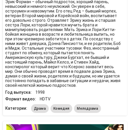
Эрик Форман – обычный подросток, хороший парень,
невысокий и немного неуклюжий. Он уверен в себе,
остроумен и невозмутим. Его отец Ред – бывший морпех,
ветеран Второй мировой и Корейской войн, воспитывает
его довольно строго. Отравляет Эрику жизнь и старшая
сестра Лори, которой нравится мучить брата и
манипулировать родителями. Мать Эрика и Лори Китти-
бойкая женщина в возрасте и любительница выпить, но
при этом чрезмерно заботится о детях. По соседству с
ними живет девушка, Донна Пинсиотти, и ее родители, Боб
и Мидж. Остальные участники тусовки: Фез, иностранный
студент по обмену, который пытается понять
Американскую культуру, Джеки Бургхат, ее бывший и
настоящий парень, Майкл Келсо, и Стивен Хайд,
конспиролог который верит что Ксерокс захватит весь
мир. Они обычно проводят время в подвале дома Эрика,
думая о своей жизни, родителях и будущем, но им удается
постоянно попадать в забавные ситуации и неудачи, живя
своей нелегкой жизнью подростков.
Год выпуска:
1998
Формат видео:
HDTV
Категории:
Драма
Комедия
Мелодрама