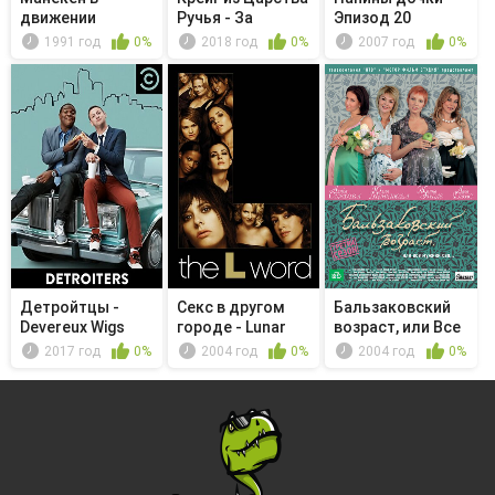
движении
Ручья - За
Эпизод 20
эстакадой
1991 год
0%
2018 год
0%
2007 год
0%
Детройтцы -
Секс в другом
Бальзаковский
Devereux Wigs
городе - Lunar
возраст, или Все
Cycle
мужики...
2017 год
0%
2004 год
0%
2004 год
0%