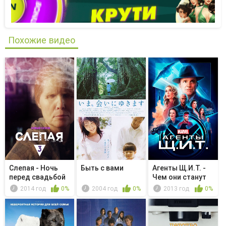
Похожие видео
Слепая - Ночь
Быть с вами
Агенты Щ.И.Т. -
перед свадьбой
Чем они станут
2014 год
0%
2004 год
0%
2013 год
0%