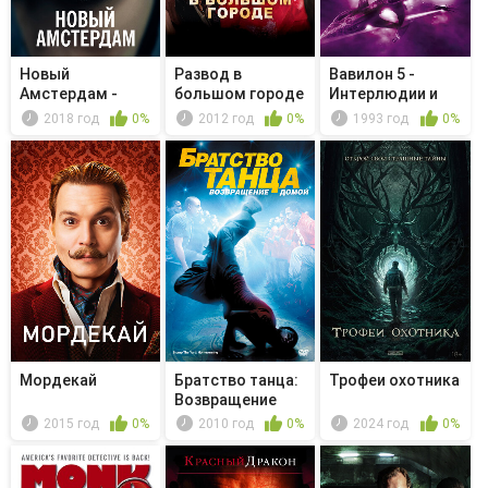
Новый
Развод в
Вавилон 5 -
Амстердам -
большом городе
Интерлюдии и
Good Soldiers
испытания
2018 год
0%
2012 год
0%
1993 год
0%
Мордекай
Братство танца:
Трофеи охотника
Возвращение
домой
2015 год
0%
2010 год
0%
2024 год
0%