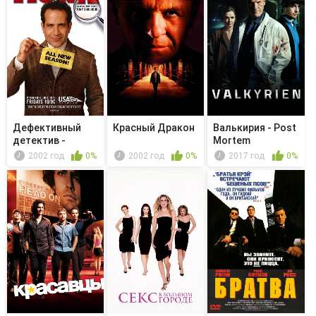
Дефективный
Красный Дракон
Валькирия - Post
детектив -
Mortem
Мистер Монк
2002 год
0%
2002 год
0%
2017 год
0%
са...