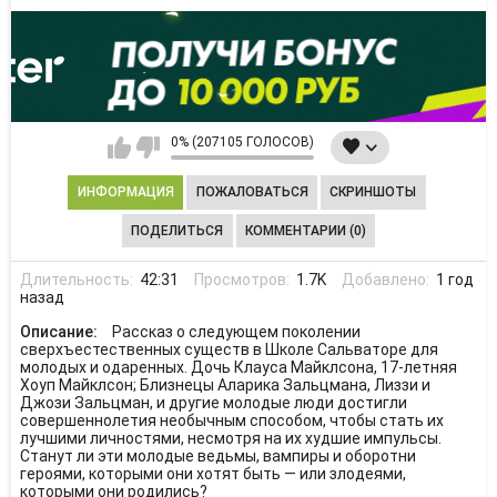
0% (207105 ГОЛОСОВ)
ИНФОРМАЦИЯ
ПОЖАЛОВАТЬСЯ
СКРИНШОТЫ
ПОДЕЛИТЬСЯ
КОММЕНТАРИИ (0)
Длительность:
42:31
Просмотров:
1.7K
Добавлено:
1 год
назад
Описание:
Рассказ о следующем поколении
сверхъестественных существ в Школе Сальваторе для
молодых и одаренных. Дочь Клауса Майклсона, 17-летняя
Хоуп Майклсон; Близнецы Аларика Зальцмана, Лиззи и
Джози Зальцман, и другие молодые люди достигли
совершеннолетия необычным способом, чтобы стать их
лучшими личностями, несмотря на их худшие импульсы.
Станут ли эти молодые ведьмы, вампиры и оборотни
героями, которыми они хотят быть — или злодеями,
которыми они родились?