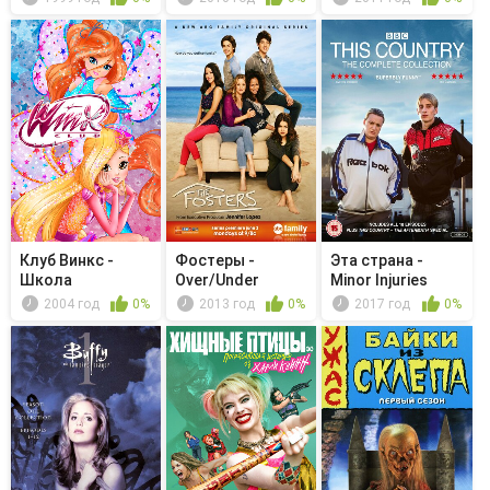
Клуб Винкс -
Фостеры -
Эта страна -
Школа
Over/Under
Minor Injuries
волшебниц -
2004 год
0%
2013 год
0%
2017 год
0%
Красна...