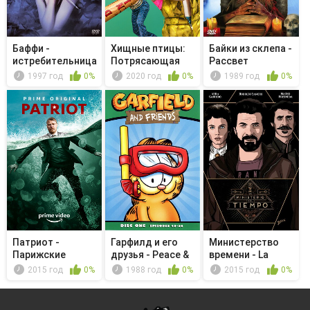
Баффи -
Хищные птицы:
Байки из склепа -
истребительница
Потрясающая
Рассвет
вампиров - Бе...
история Хар...
1997 год
0%
2020 год
0%
1989 год
0%
Патриот -
Гарфилд и его
Министерство
Парижские
друзья - Peace &
времени - La
пистолеты
Quiet/...
leyenda del...
2015 год
0%
1988 год
0%
2015 год
0%