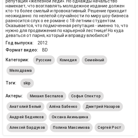
репутация «железной леди». Но однажды начальство
намекает, что возглавлять молодежное издание должен
кто-то более смелый и провокативный. Решение приходит
неожиданно: по нелепой случайности по миру шоу-бизнеса
разносится слух о ее романе с 18-летним студентом.
Оказывается, что подмоченная репутация - именно то, что
нужно для продвижения по карьерной лестнице! Но куда
деваться от парня, который и вправду влюбился?
Год выпуска:
2012
Формат видео:
BD
Категории:
Русские
Комедия
Семейный
Мелодрама
Тэги:
skip
Актеры:
Михаил Беспалов
Софья Спектор
Анатолий Белый
Алёна Бабенко
Дмитрий Назаров
Андрей Бедняков
Оксана Акиньшина
Алексей Бардуков
Полина Максимова
Сергей Рост