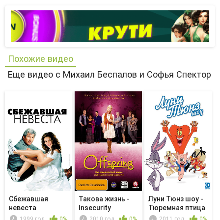
Похожие видео
Еще видео с Михаил Беспалов и Софья Спектор
Сбежавшая
Такова жизнь -
Луни Тюнз шоу -
невеста
Insecurity
Тюремная птица
и тюре...
1999 год
0%
2010 год
0%
2011 год
0%