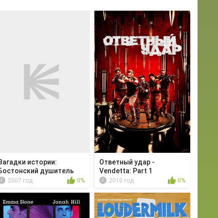
Загадки истории:
Ответный удар -
Бостонский душитель
Vendetta: Part 1
2007 год
0%
2010 год
0%