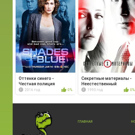
Оттенки синего -
Секретные материалы -
Честная полиция
Неестественный
2016 год
0%
1993 год
0%
ГЛАВНАЯ
Н