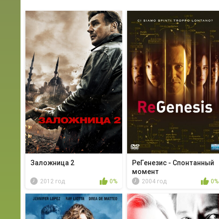
Заложница 2
РеГенезис - Спонтанный
момент
2012 год
0%
2004 год
0%