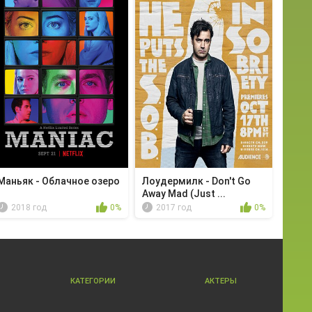
Маньяк - Облачное озеро
Лоудермилк - Don't Go
Away Mad (Just ...
2018 год
0%
2017 год
0%
КАТЕГОРИИ
АКТЕРЫ