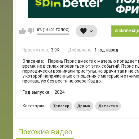
0% (16401 ГОЛОС)
ИНФОРМАЦ
Просмотров:
3.9K
Добавлено:
1 год назад
Описание:
Парень Пэрис вместе с матерью попадает в
время, не в силах оправиться от этих событий, Пэрис 
периодически возникали приступы, но врачи так и не с
у которой напряжённые отношения с матерью и отчимо
пропавшую без вести на озере Каддо.
Год выпуска:
2024
Категории:
Триллер
Драма
Детектив
Похожие видео