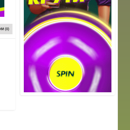
И (0)