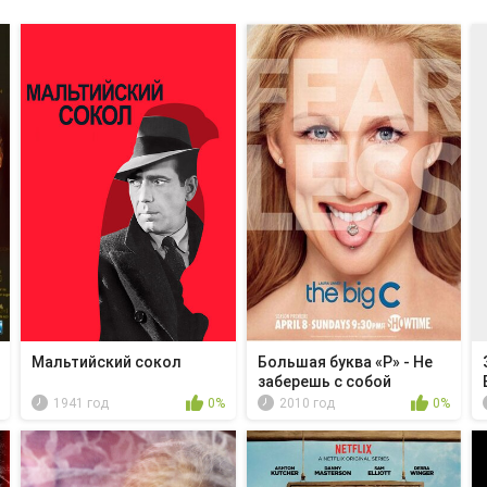
Мальтийский сокол
Большая буква «Р» - Не
заберешь с собой
1941 год
0%
2010 год
0%