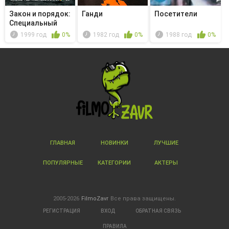
Закон и порядок:
Ганди
Посетители
Специальный
корпус -...
1999 год
0%
1982 год
0%
1988 год
0%
ГЛАВНАЯ
НОВИНКИ
ЛУЧШИЕ
ПОПУЛЯРНЫЕ
КАТЕГОРИИ
АКТЕРЫ
2005-2026
FilmoZavr
Все права защищены.
РЕГИСТРАЦИЯ
ВХОД
ОБРАТНАЯ СВЯЗЬ
ПРАВИЛА