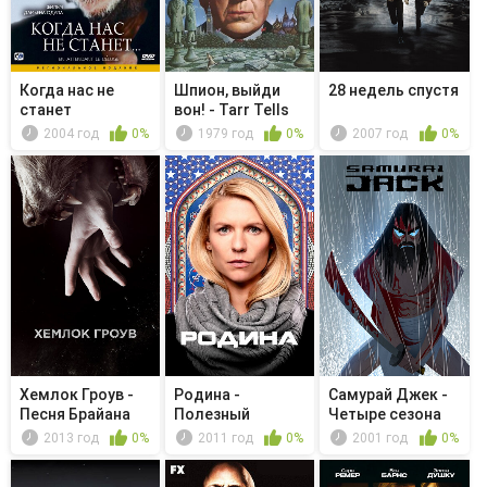
Когда нас не
Шпион, выйди
28 недель спустя
станет
вон! - Tarr Tells
His Story
2004 год
0%
1979 год
0%
2007 год
0%
Хемлок Гроув -
Родина -
Самурай Джек -
Песня Брайана
Полезный
Четыре сезона
дурачок
смерти
2013 год
0%
2011 год
0%
2001 год
0%