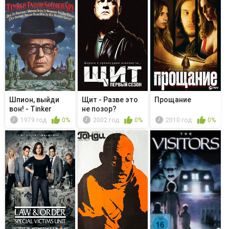
Шпион, выйди
Щит - Разве это
Прощание
вон! - Tinker
не позор?
Tailor
1979 год
0%
2002 год
0%
2010 год
0%