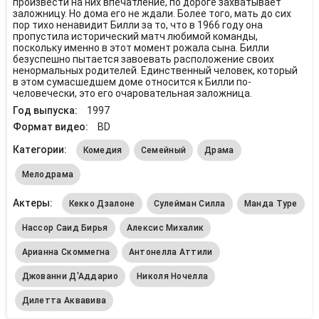
произвести на них впечатление, по дороге захватывает
заложницу. Но дома его не ждали. Более того, мать до сих
пор тихо ненавидит Билли за то, что в 1966 году она
пропустила исторический матч любимой команды,
поскольку именно в этот момент рожала сына. Билли
безуспешно пытается завоевать расположение своих
ненормальных родителей. Единственный человек, который
в этом сумасшедшем доме относится к Билли по-
человечески, это его очаровательная заложница.
Год выпуска:
1997
Формат видео:
BD
Категории:
Комедия
Семейный
Драма
Мелодрама
Актеры:
Кекко Дзалоне
Сулейман Силла
Манда Туре
Нассор Саид Бирья
Алексис Михалик
Арианна Скоммегна
Антонелла Аттили
Джованни Д'Аддарио
Николя Ночелла
Дилетта Аквавива