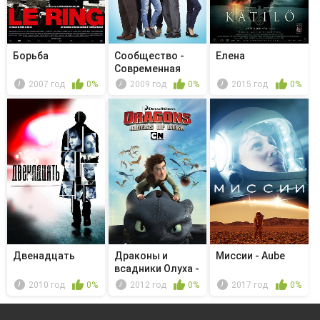
Борьба
Сообщество -
Елена
Современная
война
2007 год
0%
2009 год
0%
2015 год
0%
Двенадцать
Драконы и
Миссии - Aube
всадники Олуха -
День Весенья
2010 год
0%
2012 год
0%
2017 год
0%