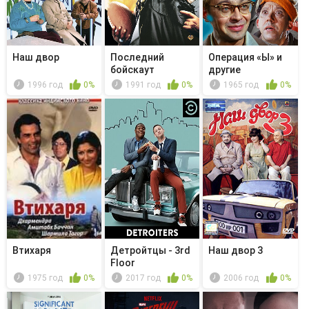
Наш двор
Последний
Операция «Ы» и
бойскаут
другие
приключения
1996 год
0%
1991 год
0%
1965 год
0%
Шурика
Втихаря
Детройтцы - 3rd
Наш двор 3
Floor
1975 год
0%
2017 год
0%
2006 год
0%