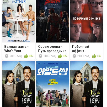
Важная мама -
Сорвиголова -
Побочный
Who's Your
Путь праведника
эффект
Daddy?
2015 год
0%
2015 год
0%
2013 год
0%