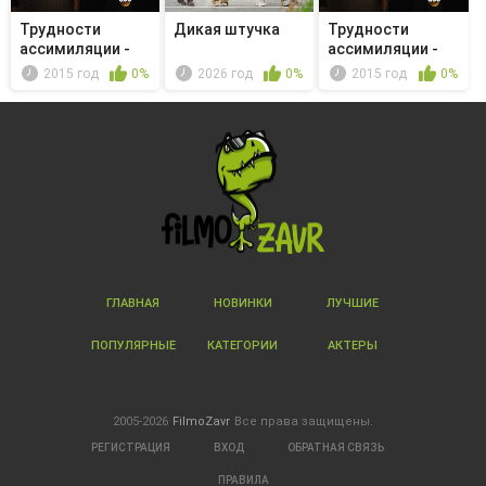
Трудности
Дикая штучка
Трудности
ассимиляции -
ассимиляции -
Good Morning ...
Citizen Jessica
2015 год
0%
2026 год
0%
2015 год
0%
ГЛАВНАЯ
НОВИНКИ
ЛУЧШИЕ
ПОПУЛЯРНЫЕ
КАТЕГОРИИ
АКТЕРЫ
2005-2026
FilmoZavr
Все права защищены.
РЕГИСТРАЦИЯ
ВХОД
ОБРАТНАЯ СВЯЗЬ
ПРАВИЛА