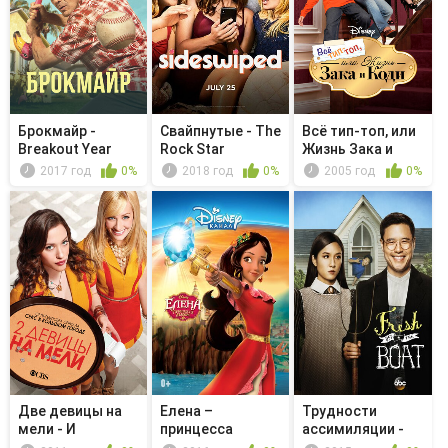
Брокмайр -
Свайпнутые - The
Всё тип-топ, или
Breakout Year
Rock Star
Жизнь Зака и
Коди - ...
2017 год
0%
2018 год
0%
2005 год
0%
Две девицы на
Елена –
Трудности
мели - И
принцесса
ассимиляции -
одобренная
Авалора -
Commencement