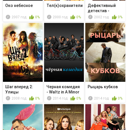
Око небесное
Тел(к)охранители
Дефективный
детектив -
Мистер Монк
2007 год
0%
2000 год
0%
2002 год
0%
на...
Шаг вперед 2:
Черная комедия
Рыцарь кубков
Улицы
- Waltz in A Minor
2008 год
0%
2014 год
0%
2014 год
0%