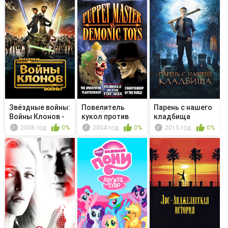
Звёздные войны:
Повелитель
Парень с нашего
Войны Клонов -
кукол против
кладбища
Похище...
демонических ...
2008 год
0%
2004 год
0%
2015 год
0%