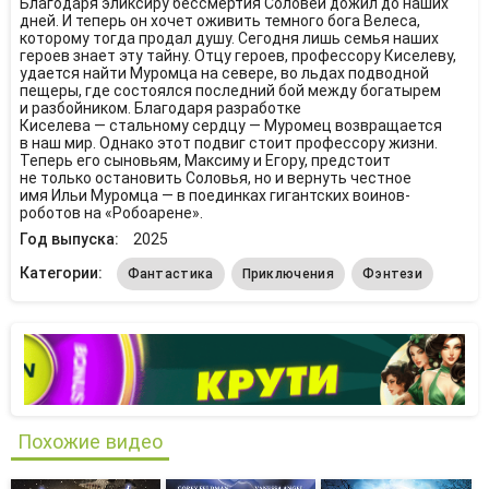
Благодаря эликсиру бессмертия Соловей дожил до наших
дней. И теперь он хочет оживить темного бога Велеса,
которому тогда продал душу. Сегодня лишь семья наших
героев знает эту тайну. Отцу героев, профессору Киселеву,
удается найти Муромца на севере, во льдах подводной
пещеры, где состоялся последний бой между богатырем
и разбойником. Благодаря разработке
Киселева — стальному сердцу — Муромец возвращается
в наш мир. Однако этот подвиг стоит профессору жизни.
Теперь его сыновьям, Максиму и Егору, предстоит
не только остановить Соловья, но и вернуть честное
имя Ильи Муромца — в поединках гигантских воинов-
роботов на «Робоарене».
Год выпуска:
2025
Категории:
Фантастика
Приключения
Фэнтези
Похожие видео