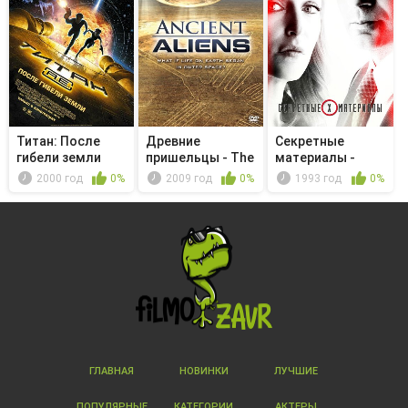
Титан: После
Древние
Секретные
гибели земли
пришельцы - The
материалы -
Mystery of Na...
Мелочь пузатая
2000 год
0%
2009 год
0%
1993 год
0%
ГЛАВНАЯ
НОВИНКИ
ЛУЧШИЕ
ПОПУЛЯРНЫЕ
КАТЕГОРИИ
АКТЕРЫ