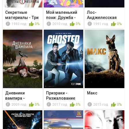
Секретные
Мой маленький
Лос-
материалы - Три
пони: Дружба -
Анджелесская
слова
это чудо...
история
1993 год
0%
2010 год
0%
1991 год
0%
Дневники
Призраки -
Макс
вампира -
Разжалование
Ностальгия та
2009 год
0%
2017 год
0%
2015 год
0%
ещё ...