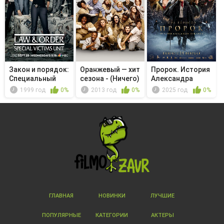
Закон и порядок:
Оранжевый — хит
Пророк. История
Специальный
сезона - (Ничего)
Александра
корпус -...
не ...
Пушкина
1999 год
0%
2013 год
0%
2025 год
0%
ГЛАВНАЯ
НОВИНКИ
ЛУЧШИЕ
ПОПУЛЯРНЫЕ
КАТЕГОРИИ
АКТЕРЫ