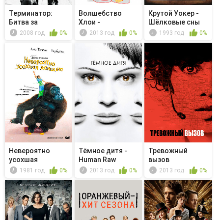
Терминатор:
Волшебство
Крутой Уокер -
Битва за
Хлои -
Шёлковые сны
будущее -
Волшебная пыль
2008 год
0%
2013 год
0%
1993 год
0%
Прощай...
Невероятно
Тёмное дитя -
Тревожный
усохшая
Human Raw
вызов
женщина
Material
1981 год
0%
2013 год
0%
2013 год
0%