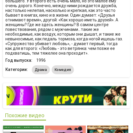
большего. У второго есть очень мало, но это малое ему
очень дорого. Конечно, между ними рождается дружба,
настолько нелепая, насколько и крепкая, как это часто
бывает в книгах, кино и в жизни. Один думает: «Друзья
отнимают время», другой: «Как хорошо иметь друзей». А
женщины? Где же здесь женщины? В самом центре
повествования, рядом с мужчинами...такие же
необходимые, как воздух, которым они дышат, и такие же
невыносимые, как педаль тормоза, когда ногой ищешь газ.
«Супружество убивает любовь», - думает первый, тогда
как для второго: «Любовь - это ветрянка: чем позже ее
подхватишь, тем тяжелее она проходит».
Год выпуска:
1996
Категории:
Драма
Комедия
Похожие видео