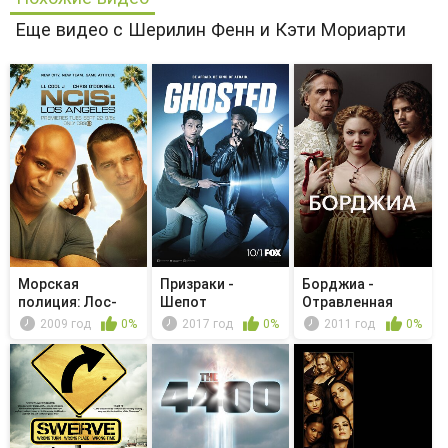
Еще видео с Шерилин Фенн и Кэти Мориарти
Морская
Призраки -
Борджиа -
полиция: Лос-
Шепот
Отравленная
Анджелес -
чаша
2009 год
0%
2017 год
0%
2011 год
0%
Conco...