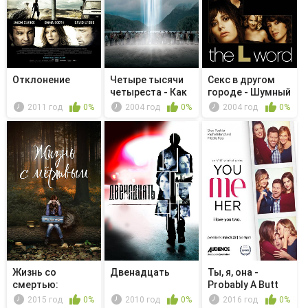
Отклонение
Четыре тысячи
Секс в другом
четыреста - Как
городе - Шумный
угодно ...
и гордый
2011 год
0%
2004 год
0%
2004 год
0%
Жизнь со
Двенадцать
Ты, я, она -
смертью:
Probably A Butt
история любви
Thing
2015 год
0%
2010 год
0%
2016 год
0%