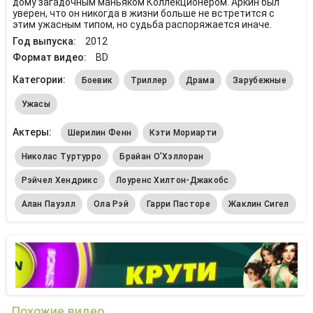
дому загадочным маньяком Коллекционером. Аркин был
уверен, что он никогда в жизни больше не встретится с
этим ужасным типом, но судьба распоряжается иначе.
Год выпуска:
2012
Формат видео:
BD
Категории:
Боевик
Триллер
Драма
Зарубежные
Ужасы
Актеры:
Шерилин Фенн
Кэти Мориарти
Николас Туртурро
Брайан О’Хэллоран
Рэйчел Хендрикс
Лоуренс Хилтон-Джакобс
Алан Пауэлл
Ола Рэй
Гарри Пасторе
Жаклин Сигел
Похожие видео