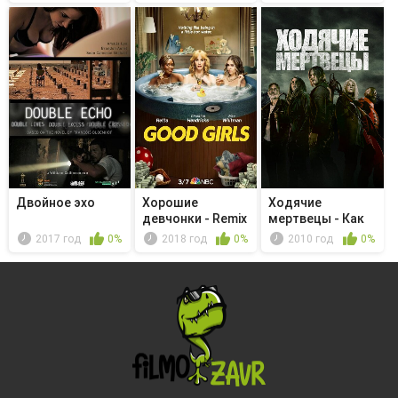
Двойное эхо
Хорошие
Ходячие
девчонки - Remix
мертвецы - Как
всё должно быть
2017 год
0%
2018 год
0%
2010 год
0%