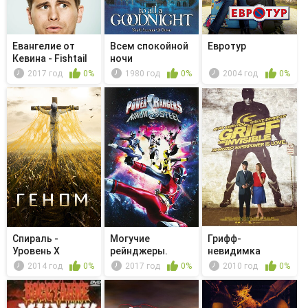
Евангелие от
Всем спокойной
Евротур
Кевина - Fishtail
ночи
2017 год
0%
1980 год
0%
2004 год
0%
Спираль -
Могучие
Грифф-
Уровень X
рейнджеры.
невидимка
Сталь Ниндзя -
2014 год
0%
2017 год
0%
2010 год
0%
Tec...