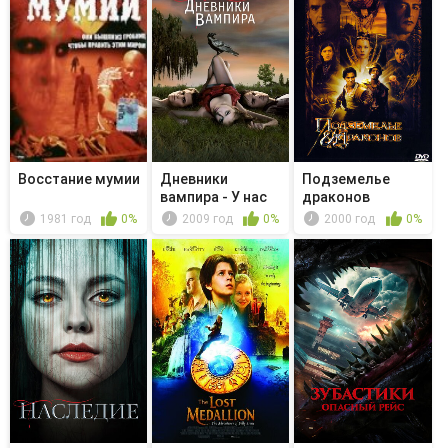
Восстание мумии
Дневники
Подземелье
вампира - У нас
драконов
общая история
1981 год
0%
2009 год
0%
2000 год
0%