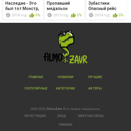
Наследие - Это
Пропавший
Зубастики.
был тот Монстр,
медальон
Опасный рейс
которо...
2018 год
0%
2013 год
0%
2024 год
0%
ГЛАВНАЯ
НОВИНКИ
ЛУЧШИЕ
ПОПУЛЯРНЫЕ
КАТЕГОРИИ
АКТЕРЫ
2005-2026
FilmoZavr
Все права защищены.
РЕГИСТРАЦИЯ
ВХОД
ОБРАТНАЯ СВЯЗЬ
ПРАВИЛА