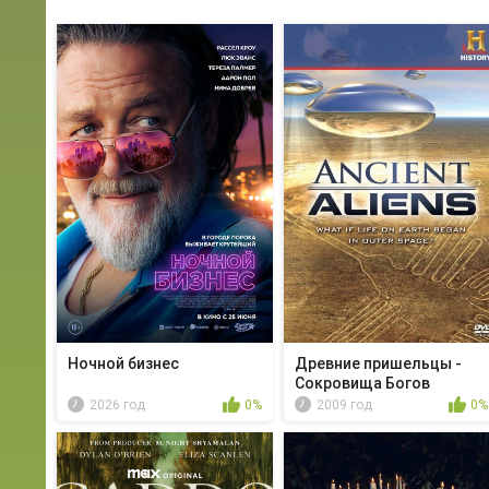
Ночной бизнес
Древние пришельцы -
Сокровища Богов
2026 год
0%
2009 год
0%