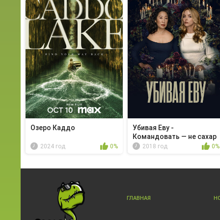
Озеро Каддо
Убивая Еву -
Командовать — не сахар
2024 год
0%
2018 год
0%
ГЛАВНАЯ
Н