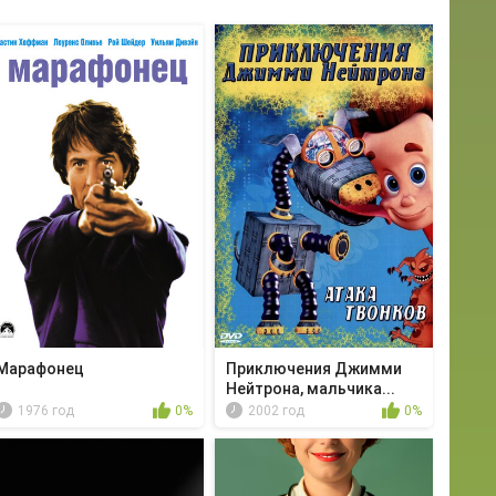
Марафонец
Приключения Джимми
Нейтрона, мальчика...
1976 год
0%
2002 год
0%