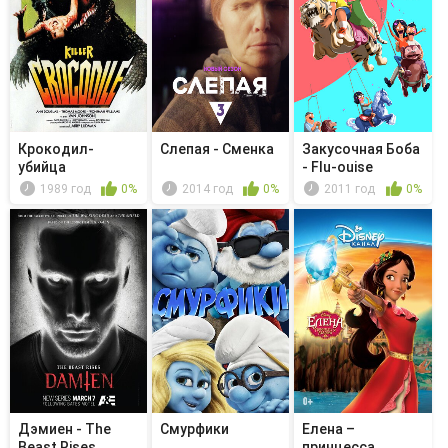
Крокодил-
Слепая - Сменка
Закусочная Боба
убийца
- Flu-ouise
1989 год
0%
2014 год
0%
2011 год
0%
Дэмиен - The
Смурфики
Елена –
Beast Rises
принцесса