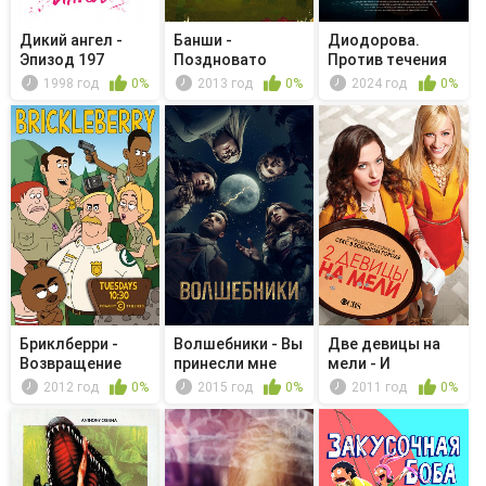
Дикий ангел -
Банши -
Диодорова.
Эпизод 197
Поздновато
Против течения
растить яйца
1998 год
0%
2013 год
0%
2024 год
0%
Бриклберри -
Волшебники - Вы
Две девицы на
Возвращение
принесли мне
мели - И
пироженки?
кошерные кексы
2012 год
0%
2015 год
0%
2011 год
0%