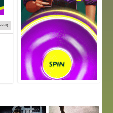
И (0)