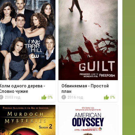
Холм одного дерева -
Обвиняемая - Простой
Словно чужие
план
2003 год
0%
2016 год
0%