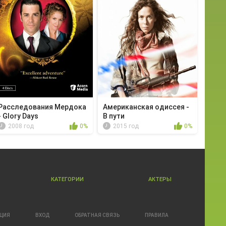
Расследования Мердока
Американская одиссея -
- Glory Days
В пути
2008 год
0%
2015 год
0%
КАТЕГОРИИ
АКТЕРЫ
АЦИЯ
ВХОД
ОБРАТНАЯ СВЯЗЬ
ПРАВИЛА