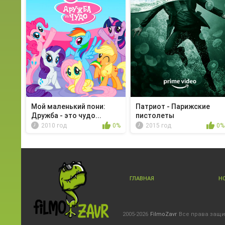
Мой маленький пони:
Патриот - Парижские
Дружба - это чудо...
пистолеты
2010 год
0%
2015 год
0%
ГЛАВНАЯ
Н
2005-2026
FilmoZavr
Все права защ