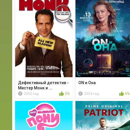
Дефективный детектив -
ON и Она
Мистер Монк и ...
2002 год
0%
2024 год
0%