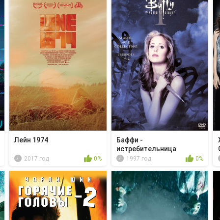
Лейн 1974
Баффи -
истребительница
вампиров - Пр...
2017 год
0%
1997 год
0%