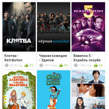
Клятва -
Черная комедия
Вавилон 5 -
Retribution
- Эдипов
Корабль скорби
треугольник
2018 год
0%
2014 год
0%
1993 год
0%