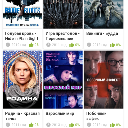
Голубая кровь -
Игра престолов -
Викинги - Будда
Hide in Plain Sight
Пересмешник
2010 год
0%
2011 год
0%
2013 год
0%
Родина - Красная
Взрослый мир
Побочный
тачка
эффект
2011 год
0%
2013 год
0%
2013 год
0%