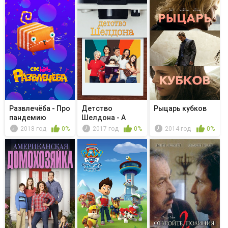
Развлечёба - Про
Детство
Рыцарь кубков
пандемию
Шелдона - A
Swedish Science
2018 год
0%
2017 год
0%
2014 год
0%
T...