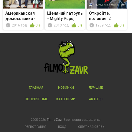
Американская
Щенячий патруль
Откройте,
домохозяйка -
- Mighty Pups,
полиция! 2
Getting Fr...
Charge...
2016 год
0%
2013 год
0%
1989 год
0%
ГЛАВНАЯ
НОВИНКИ
ЛУЧШИЕ
ПОПУЛЯРНЫЕ
КАТЕГОРИИ
АКТЕРЫ
2005-2026
FilmoZavr
Все права защищены.
РЕГИСТРАЦИЯ
ВХОД
ОБРАТНАЯ СВЯЗЬ